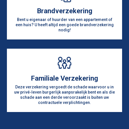
Ajusteerder
Apoth bij leger
Brandverzekering
Apotheker
Bent u eigenaar of huurder van een appartement of
Apothekersgast
een huis? U heeft altijd een goede brandverzekering
nodig!
Arb
Arbeider
Arbeidster
Artsenybereidersknecht
Automobielvoerd.
Autovoerder
Azynbrouwer
Familiale Verzekering
Baardscheerder
Deze verzekering vergoedt de schade waarvoor u in
Badkastmaker
uw privé-leven burgerlijk aanpsrakelijk bent en als die
schade aan een derde veroorzaakt is buiten uw
Bakker
contractuele verplichtingen.
Bakkersgast
Bakkersgeest
Ballaert
Ballaster