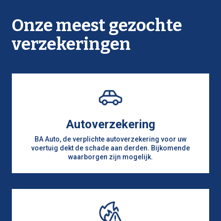
Aannemer van bouwwerken
Aannemer van werken
Onze meest gezochte
Aanplakker
verzekeringen
Aardemaker
Aardewerker
Accynsbediende
Adjud. onderofficier
Adjudant
Adjunct en police
Adjunct kommissaris van politie
Autoverzekering
Adjunct komms van politie
BA Auto, de verplichte autoverzekering voor uw
Advocaat
voertuig dekt de schade aan derden. Bijkomende
waarborgen zijn mogelijk.
Advokaat
Agent in assurantie
Agent officier van politie
Agent van politie
Agent verzekering