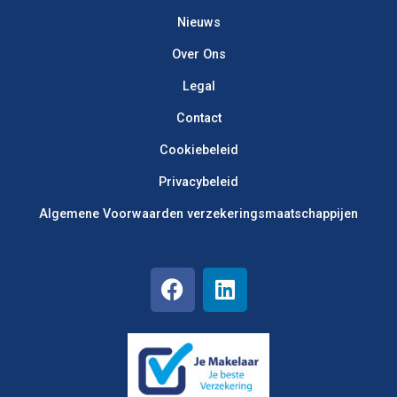
Bediende reinigingsdienst
Nieuws
Beeldhamer
Over Ons
Beeldhouwer
Beenhouwer
Legal
Beenhouwersgast
Contact
Beerchgast
Cookiebeleid
Begeleider
Behanger
Privacybeleid
Beheerder
Algemene Voorwaarden verzekerings­maatschappijen
Bestierder
Bestuurder
Bestuurder van Voskyga
Bibliothecaris
Bidmeester
Bierhandelar
Binder
Bleeker