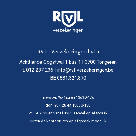
Bankbed
Bankbediende
Barbier
Batteryadjudant
Beambte
Beambte aan douanen
RVL - Verzekeringen bvba
Beambte bij het Nederlandsch postkant
Achttiende Oogstwal 1 bus 1 | 3700 Tongeren
Beambte der accynsen
t. 012 237 236 | info@rvl-verzekeringen.be
Beambte der douane
BE 0831.321.870
Beambte der douanen
Bediende
Bediende aan den ijzeren weg
ma-woe: 9u-12u en 13u30-17u
Bediende aan den staatsspoorweg
don: 9u-12u en 13u30-18u
Bediende aan den yzeren Weg
vrij: 9u-12u en vanaf 13u30 enkel op afspraak
Bediende bij de bank
Buiten de kantooruren op afspraak mogelijk.​
Bediende ijzerenweg
Bediende post