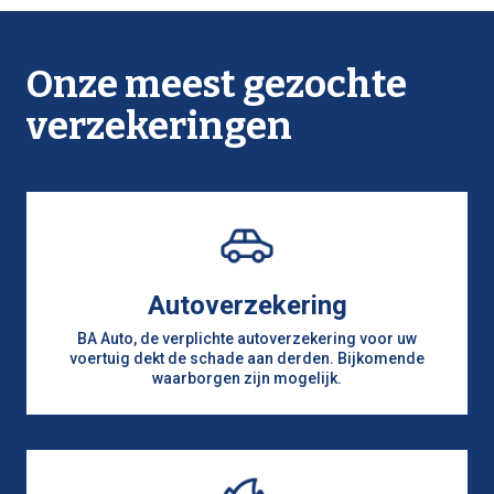
sterftecijfers.
wel gespreid kan worden over een aantal jaar.
Tenslotte is er de mogelijkheid om de premie
Onze meest gezochte
maandelijks, driemaandelijks of zesmaandelijks te
betalen, waarbij de betalingen nog meer gespreid
verzekeringen
worden, maar waarbij wel fractioneringskosten
aangerekend worden.
Autoverzekering
BA Auto, de verplichte autoverzekering voor uw
voertuig dekt de schade aan derden. Bijkomende
waarborgen zijn mogelijk.