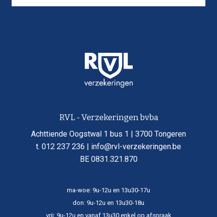
comfortabeler pensioen.
aan te passen aan nieuwe fiscale regels of
persoonlijke omstandigheden.
Het is belangrijk om deze kosten in overweging te
nemen bij het starten met pensioensparen. Ondanks
deze kosten kan pensioensparen een aantrekkelijke
manier zijn om een aanvullend pensioen op te
bouwen, dankzij de fiscale voordelen en het
potentieel voor lange termijn groei.
RVL - Verzekeringen bvba
Achttiende Oogstwal 1 bus 1 | 3700 Tongeren
t. 012 237 236 | info@rvl-verzekeringen.be
BE 0831.321.870
ma-woe: 9u-12u en 13u30-17u
don: 9u-12u en 13u30-18u
vrij: 9u-12u en vanaf 13u30 enkel op afspraak