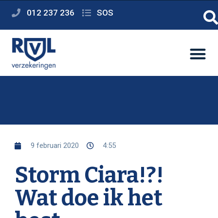
012 237 236
SOS
9 februari 2020
4:55
Storm Ciara!?!
Wat doe ik het