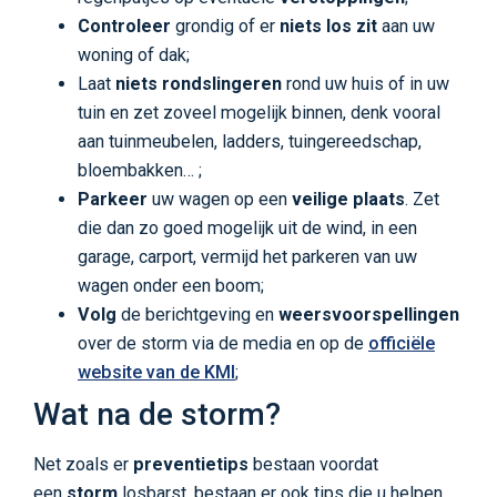
Controleer
grondig of er
niets los zit
aan uw
woning of dak;
Laat
niets rondslingeren
rond uw huis of in uw
tuin en zet zoveel mogelijk binnen, denk vooral
aan tuinmeubelen, ladders, tuingereedschap,
bloembakken… ;
Parkeer
uw wagen op een
veilige plaats
. Zet
die dan zo goed mogelijk uit de wind, in een
garage, carport, vermijd het parkeren van uw
wagen onder een boom;
Volg
de berichtgeving en
weersvoorspellingen
over de storm via de media en op de
officiële
website van de
KMI
;
Wat na de storm?
Net zoals er
preventietips
bestaan voordat
een
storm
losbarst, bestaan er ook tips die u helpen